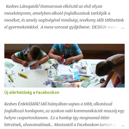
Kedves Látogatók! Hamarosan elkészül az első olyan
mesekönyvem, amelyben alkotó foglalkozások tarkítják a
meséket, és amely segítségével minőségi, tevékeny időt tölthetünk
el gyermekeinkkel. A mese sorozat gyűjtőneve: DESIGN-mesék.
Első könyv címe: Csodabogár
Új elérhetőség a Facebookon
Kedves Érdeklődők! Idő hiányában sajnos a több, alkotással
foglalkozó honlapom, az azokon való kommunikációt muszáj egy
helyre csoportosítanom. Ez a honlap így megmarad ötlet-
börzének, olvasnivalónak... Mostantól a Facebookon tartom a