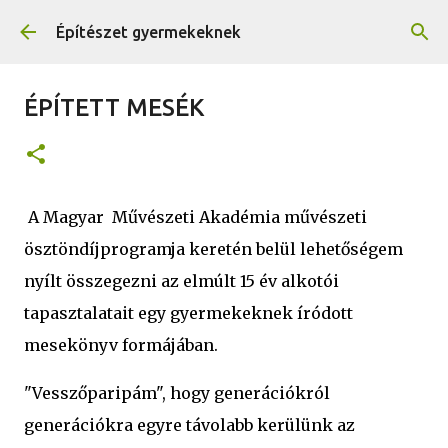
Ugrás a fő tartalomra
Építészet gyermekeknek
ÉPÍTETT MESÉK
A Magyar Művészeti Akadémia művészeti
ösztöndíjprogramja keretén belül lehetőségem
nyílt összegezni az elmúlt 15 év alkotói
tapasztalatait egy gyermekeknek íródott
mesekönyv formájában.
"Vesszőparipám", hogy generációkról
generációkra egyre távolabb kerülünk az