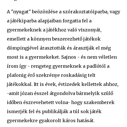
A "nyugat" beözönlése a szórakoztatóiparba, vagy
a játékiparba alapjaiban forgatta fel a
gyermekeknek a játékhoz való viszonyát,
emellett a könnyen beszerezhető játékok
dömpingjével árasztották és árasztják el még
most is a gyermekeket. Sajnos - és nem véletlen
írom így - rengeteg gyermeknek a padlótól a
plafonig érő szekrénye roskadásig telt
játékokkal. Itt is évek, évtizedek kellettek ahhoz,
-amit józan ésszel átgondolva bármelyik szülő
időben észrevehetett volna- hogy szakemberek
ismerjék fel és publikálják a túl sok játék
gyermekekre gyakorolt káros hatását.