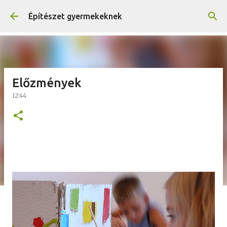
Ugrás a fő tartalomra
Építészet gyermekeknek
Előzmények
12:44