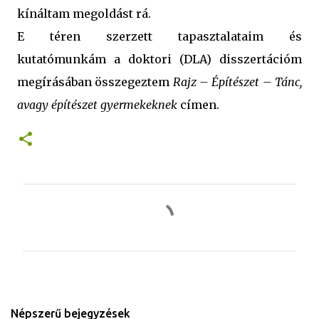
kínáltam megoldást rá.
E téren szerzett tapasztalataim és
kutatómunkám a doktori (DLA) disszertációm
megírásában összegeztem
Rajz – Építészet – Tánc,
avagy építészet gyermekeknek
címen.
M
e
g
j
e
g
Népszerű bejegyzések