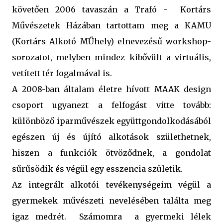
követően 2006 tavaszán a Trafó -
Kortárs
Művészetek Házában tartottam meg a KAMU
(Kortárs Alkotó MŰhely) elnevezésű workshop-
sorozatot, melyben mindez kibővült a virtuális,
vetített tér fogalmával is.
A 2008-ban általam életre hívott MAAK design
csoport ugyanezt a felfogást vitte tovább:
különböző iparművészek együttgondolkodásából
egészen új és újító alkotások születhetnek,
hiszen a funkciók ötvöződnek, a gondolat
sűrűsödik és végül egy esszencia születik.
Az integrált alkotói tevékenységeim végül a
gyermekek művészeti nevelésében találta meg
igaz medrét.
Számomra
a gyermeki lélek