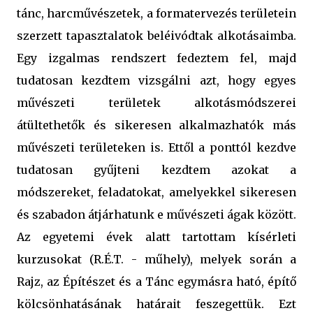
tánc, harcművészetek, a formatervezés területein
szerzett tapasztalatok beléivódtak alkotásaimba.
Egy izgalmas rendszert fedeztem fel, majd
tudatosan kezdtem vizsgálni azt, hogy egyes
művészeti területek alkotásmódszerei
átültethetők és sikeresen alkalmazhatók más
művészeti területeken is. Ettől a ponttól kezdve
tudatosan gyűjteni kezdtem azokat a
módszereket, feladatokat, amelyekkel sikeresen
és szabadon átjárhatunk e művészeti ágak között.
Az egyetemi évek alatt tartottam kísérleti
kurzusokat (R.É.T. - műhely), melyek során a
Rajz, az Építészet és a Tánc egymásra ható, építő
kölcsönhatásának határait feszegettük. Ezt