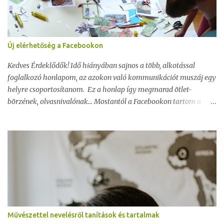
Új elérhetőség a Facebookon
Kedves Érdeklődők! Idő hiányában sajnos a több, alkotással
foglalkozó honlapom, az azokon való kommunikációt muszáj egy
helyre csoportosítanom. Ez a honlap így megmarad ötlet-
börzének, olvasnivalónak... Mostantól a Facebookon tartom a
kapcsolatot a régi-új ismerősökkel és az alkotás, művészettel
nevelés és építészet gyermekeknek témákban szeretnék minél
több ismeretet átadni és minél több embernek segíteni abban,
hogy a gyereknevelés ne csak nyűg legyen, hanem egy csodálatos
alkotó, fejlesztő játék. A későbbiekben egy zárt csoportot is
létrehozok majd, ahol kizárólag ebben a témában segítek a
szülők, főleg az anyukák számára, természetesen hasonló
témában. Aki szeretné felvenni velem a kapcsolatot, szeretné,
hogy az aktualitások, hírek, ötletek, tanácsok és tanítások
Művészettel nevelésről tanítások és tartalmak
eljussanak hozzá, kérem, hogy jelöljön be, én visszajelölöm