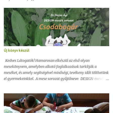
y
z
é
s
e
k
Új könyv készül
Kedves Látogatók! Hamarosan elkészül az első olyan
mesekönyvem, amelyben alkotó foglalkozások tarkítják a
meséket, és amely segítségével minőségi, tevékeny időt tölthetünk
el gyermekeinkkel. A mese sorozat gyűjtőneve: DESIGN-mesék.
Első könyv címe: Csodabogár