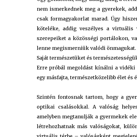
nem ismerkednek meg a gyerekek, addig
csak formagyakorlat marad. Úgy hisze
köteléke, addig veszélyes a virtuális 
szerepeiket a közösségi portálokon, va
lenne megismerniük valódi önmagukat.
Saját természetüket és természetességüke
Erre próbál megoldást kínálni a vidéki
egy másfajta, természetközelibb élet és 
Szintén fontosnak tartom, hogy a gye
optikai csalásokkal. A valóság helye
amelyben megtanulják a gyermekek eleme
létrehozhatnak más valóságokat, külö
virtuális térbe – valóságként megjelen