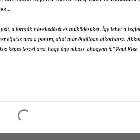
nek…
yeit, a formák növekedését és működésüket. Így lehet a legj
zer eljutsz arra a pontra, ahol már önállóan alkothatsz. Akko
z: képes leszel arra, hogy úgy alkoss, ahogyan ő.
”
Paul Klee