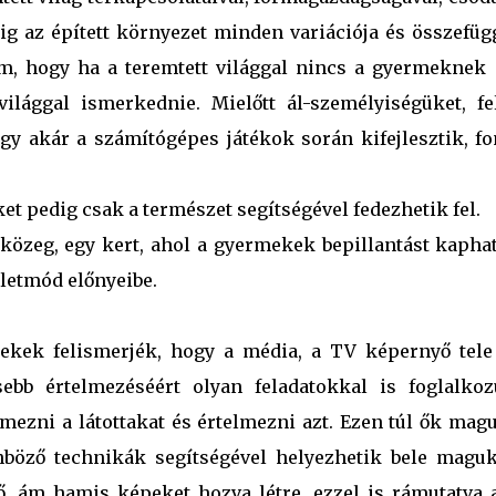
 az épített környezet minden variációja és összefüg
m, hogy ha a teremtett világgal nincs a gyermeknek 
világgal ismerkednie. Mielőtt ál-személyiségüket, fel
gy akár a számítógépes játékok során kifejlesztik, fo
t pedig csak a természet segítségével fedezhetik fel.
 közeg, egy kert, ahol a gyermekek bepillantást kapha
életmód előnyeibe.
rekek felismerjék, hogy a média, a TV képernyő tele
sebb értelmezéséért olyan feladatokkal is foglalkoz
zni a látottakat és értelmezni azt. Ezen túl ők magu
nböző technikák segítségével helyezhetik bele maguk
ő, ám hamis képeket hozva létre, ezzel is rámutatva a