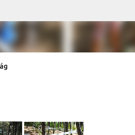
Ugrás a fő tartalomra
lág