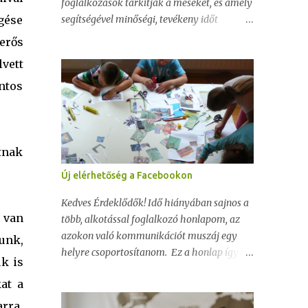
foglalkozások tarkítják a meséket, és amely
gése
segítségével minőségi, tevékeny időt
tölthetünk el gyermekeinkkel. A mese
erős
sorozat gyűjtőneve: DESIGN-mesék. Első
vett
könyv címe: Csodabogár
ntos
tnak
Új elérhetőség a Facebookon
Kedves Érdeklődők! Idő hiányában sajnos a
 van
több, alkotással foglalkozó honlapom, az
azokon való kommunikációt muszáj egy
unk,
helyre csoportosítanom. Ez a honlap így
k is
megmarad ötlet-börzének, olvasnivalónak...
at a
Mostantól a Facebookon tartom a
kapcsolatot a régi-új ismerősökkel és az
rra,