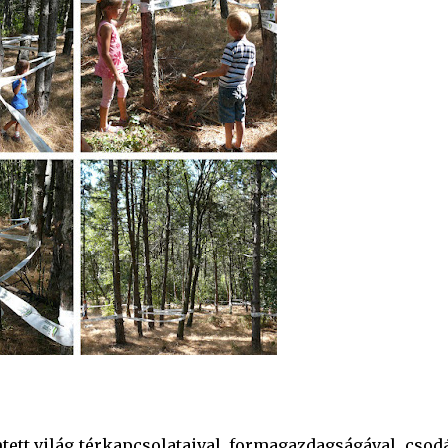
ett világ térkapcsolataival, formagazdagságával, csod