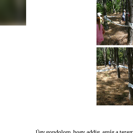
Úgy gondolom, hogy addig, amíg a teremt