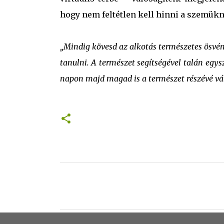
hogy nem feltétlen kell hinni a szemük
„
Mindig kövesd az alkotás természetes ösvén
tanulni. A természet segítségével talán egys
napon majd magad is a természet részévé váls
M
e
g
j