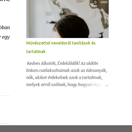
alkotás, művészettel nevelés és építészet
gyermekeknek témákban szeretnék minél
több ismeretet átadni és minél több
embernek segíteni abban, hogy a
obban
gyereknevelés ne csak nyűg legyen, hanem
r egy
egy csodálatos alkotó, fejlesztő játék. A
Művészettel nevelésről tanítások és
későbbiekben egy zárt csoportot is
tartalmak
létrehozok majd, ahol kizárólag ebben a
témában segítek a szülők, főleg az anyukák
Kedves Alkotók, Érdeklődők! Az alábbi
számára, természetesen hasonló témában.
linken csatlakozhatnak azok az édesanyák,
Aki szeretné felvenni velem a kapcsolatot,
nők, akiket érdekelnek azok a tartalmak,
szeretné, hogy az aktualitások, hírek,
melyek arról szólnak, hogy hogyan legyünk
ötletek, tanácsok és tanítások eljussanak
boldogabb édesanyák, nők, hogyan legyen
hozzá, kérem, hogy jelöljön be, én
zökkenőmentesebb a gyermeknevelés és
visszajelölöm ismerősnek. FB
legfőképp: hogyan tudjuk elérni azt, hogy
elérhetőségem, ahol tartom a kapcsolatot
gyermekünk együttműködőbb, nyugodtabb,
az érdeklődő...
kiegyensúlyozottabb, vidámabb egyszóval
boldogabb legyen? Lesz szó többek között