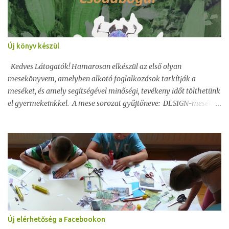
e
k
Új könyv készül
Kedves Látogatók! Hamarosan elkészül az első olyan
mesekönyvem, amelyben alkotó foglalkozások tarkítják a
meséket, és amely segítségével minőségi, tevékeny időt tölthetünk
el gyermekeinkkel. A mese sorozat gyűjtőneve: DESIGN-mesék.
Első könyv címe: Csodabogár
Új elérhetőség a Facebookon