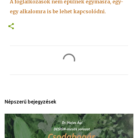
A foglalkozások nem épülnek egymásra, egy-
egy alkalomra is be lehet kapcsolódni.
M
e
g
j
e
g
Népszerű bejegyzések
y
z
é
s