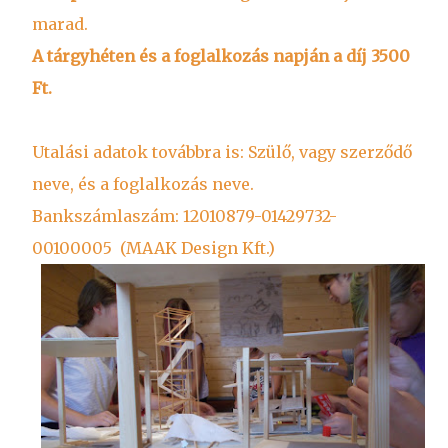
marad.
A tárgyhéten és a foglalkozás napján a díj 3500
Ft.
Utalási adatok továbbra is: Szülő, vagy szerződő
neve, és a foglalkozás neve.
Bankszámlaszám: 12010879-01429732-
00100005 (MAAK Design Kft.)