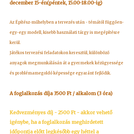
december 15-én(péntek, 15.00-18.00-ig)
Az Építész-műhelyben a tervezés után - témától függően-
egy-egy modell, kisebb használati tárgy is megépítésre
kerül.
Játékos tervezési feladatokon keresztül, különböző
anyagok megmunkálásán át a gyermekek kézügyessége
és problémamegoldó képessége egyaránt fejlődik.
A foglalkozás díja 3500 Ft / alkalom (3 óra)
Kedvezményes díj - 2500 Ft - akkor vehető
igénybe, ha a foglalkozás meghirdetett
időpontja előtt legkésőbb egy héttel a